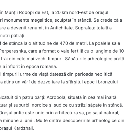
n Munții Rodopi de Est, la 20 km nord-est de orașul
ari monumente megalitice, sculptat în stâncă. Se crede că a
are a devenit renumit în Antichitate. Suprafața totală a
etri pătrați.
 de stâncă la o altitudine de 470 de metri. La poalele sale
 Perpereshka, care a format o vale fertilă cu o lungime de 10
 trai din cele mai vechi timpuri. Săpăturile arheologice arată
e a înflorit în epoca romană.
i timpurii urme de viață datează din perioada neolitică
 a atins un vârf de dezvoltare la sfârșitul epocii bronzului
ătuit din patru părți: Acropola, situată în cea mai înaltă
uar și suburbii nordice și sudice cu străzi săpate în stâncă.
Orașul antic este unic prin arhitectura sa, peisajul natural,
tă minune a lumii. Multe dintre descoperirile arheologice din
orașul Kardzhali.