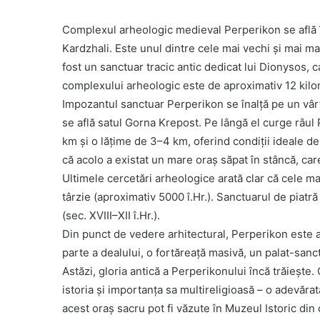
Complexul arheologic medieval Perperikon se află î
Kardzhali. Este unul dintre cele mai vechi și mai m
fost un sanctuar tracic antic dedicat lui Dionysos, c
complexului arheologic este de aproximativ 12 kilom
Impozantul sanctuar Perperikon se înalță pe un vârf
se află satul Gorna Krepost. Pe lângă el curge râul
km și o lățime de 3–4 km, oferind condiții ideale de
că acolo a existat un mare oraș săpat în stâncă, car
Ultimele cercetări arheologice arată clar că cele ma
târzie (aproximativ 5000 î.Hr.). Sanctuarul de piatră
(sec. XVIII–XII î.Hr.).
Din punct de vedere arhitectural, Perperikon este alc
parte a dealului, o fortăreață masivă, un palat-sanct
Astăzi, gloria antică a Perperikonului încă trăiește. 
istoria și importanța sa multireligioasă – o adevăra
acest oraș sacru pot fi văzute în Muzeul Istoric din 