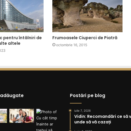
c pentru întâlniri de
Frumoasele Ciuperci de Piatră
lte altele
octombrie 16, 2015
2023
 adăugate
Postări pe blog
iulie 7, 2026
Vidin: Recomandări ce să vi
unde să vă cazați