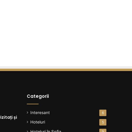
Categorii
Interesant
6
zitați și
Hoteluri
5
Hoteluri în Sofia
3