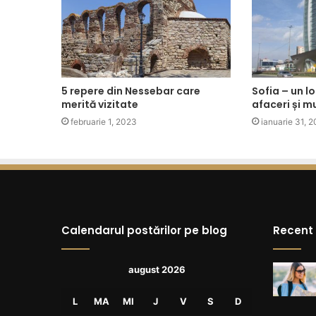
5 repere din Nessebar care
Sofia – un lo
merită vizitate
afaceri și mu
februarie 1, 2023
ianuarie 31, 
Calendarul postărilor pe blog
Recent
august 2026
L
MA
MI
J
V
S
D