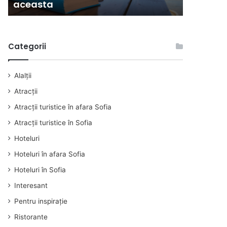
aceasta
alegeți 
cu
centru
spa
Categorii
Alalții
Atracţii
Atracţii turistice în afara Sofia
Atracţii turistice în Sofia
Hoteluri
Hoteluri în afara Sofia
Hoteluri în Sofia
Interesant
Pentru inspirație
Ristorante