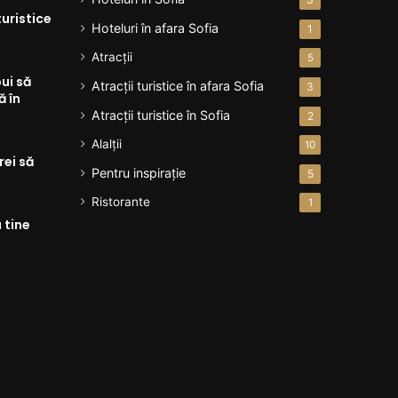
uristice
Hoteluri în afara Sofia
1
Atracţii
5
ui să
Atracţii turistice în afara Sofia
3
ă în
Atracţii turistice în Sofia
2
Alalții
10
rei să
Pentru inspirație
5
Ristorante
1
u tine