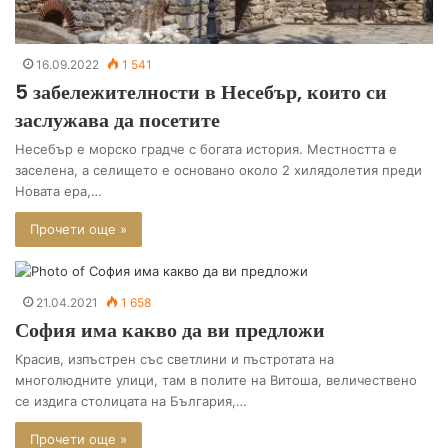
16.09.2022
1 541
5 забележителности в Несебър, които си
заслужава да посетите
Несебър е морско градче с богата история. Местността е
заселена, а селището е основано около 2 хилядолетия преди
Новата ера,…
Прочети още »
21.04.2021
1 658
София има какво да ви предложи
Красив, изпъстрен със светлини и пъстротата на
многолюдните улици, там в полите на Витоша, величествено
се издига столицата на България,…
Прочети още »