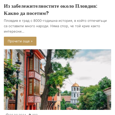
Из забележителностите около Пловдив:
Какво да посетим?
Пловдив е град с 8000-годишна история, в който отпечатъци
са оставили много народи. Няма спор, че той крие както
интересни…
Прочети още »