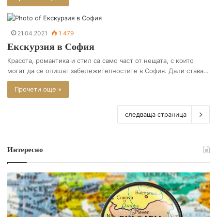
21.04.2021
1 479
Екскурзия в София
Красота, романтика и стил са само част от нещата, с които
могат да се опишат забележителностите в София. Дали става…
Прочети още »
следваща страница
Интересно
Р
И
а
з
з
з
л
а