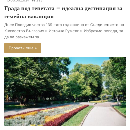
06.09.2024
293
Града под тепетата – идеална дестинация за
семейна ваканция
Днес Пловдив чества 139-тата годишнина от Съединението на
Княжество България и Източна Румелия. Избрахме повода, за
да ви разкажем за…
Прочети още »