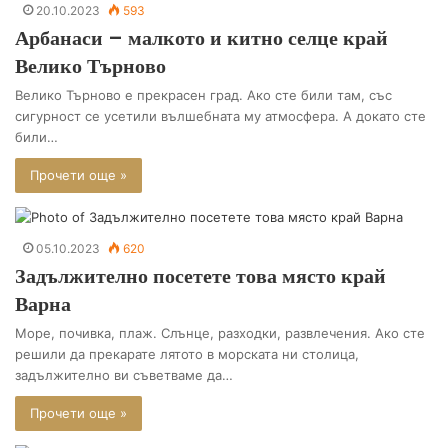
20.10.2023
593
Арбанаси – малкото и китно селце край
Велико Търново
Велико Търново е прекрасен град. Ако сте били там, със
сигурност се усетили вълшебната му атмосфера. А докато сте
били…
Прочети още »
05.10.2023
620
Задължително посетете това място край
Варна
Море, почивка, плаж. Слънце, разходки, развлечения. Ако сте
решили да прекарате лятото в морската ни столица,
задължително ви съветваме да…
Прочети още »