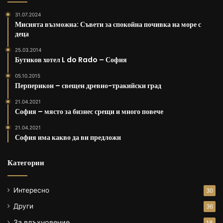
31.07.2024
Мисията възможна: Съвети за спокойна почивка на море с
деца
25.03.2014
Бутиков хотел L do Rado – София
05.10.2015
Перперикон – свещен древно-тракийски град
21.04.2021
София – място за бизнес срещи и много повече
21.04.2021
София има какво да ви предложи
Категории
Интересно
30
Други
36
За вдъхновение
18